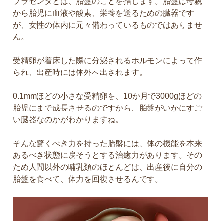
プラセンタとは、胎盤のことを指します。胎盤は母親
から胎児に血液や酸素、栄養を送るための臓器です
が、女性の体内に元々備わっているものではありませ
ん。
受精卵が着床した際に分泌されるホルモンによって作
られ、出産時には体外へ出されます。
0.1mmほどの小さな受精卵を、10か月で3000gほどの
胎児にまで成長させるのですから、胎盤がいかにすご
い臓器なのかがわかりますね。
そんな驚くべき力を持った胎盤には、体の機能を本来
あるべき状態に戻そうとする治癒力があります。その
ため人間以外の哺乳類のほとんどは、出産後に自分の
胎盤を食べて、体力を回復させるんです。