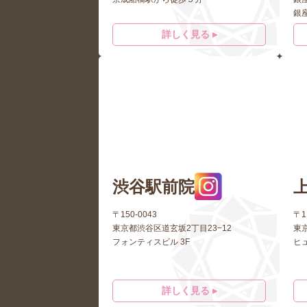
銀
詳しく見る ▸
渋谷駅前院
〒150-0043
〒1
東京都渋谷区道玄坂2丁目23−12
東
フォンティスビル 3F
ヒ
詳しく見る ▸