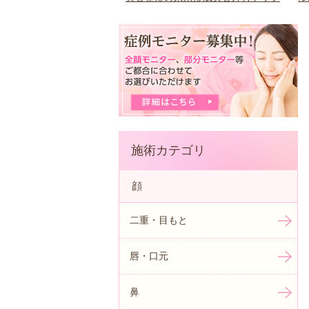
施術カテゴリ
顔
二重・目もと
唇・口元
鼻