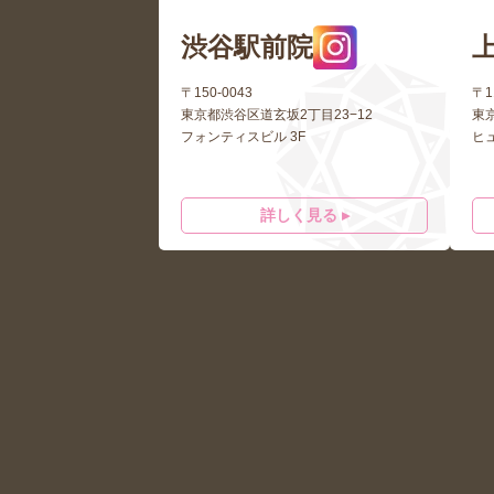
渋谷駅前院
〒150-0043
〒1
東京都渋谷区道玄坂2丁目23−12
東
フォンティスビル 3F
ヒ
詳しく見る ▸