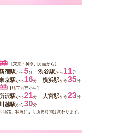
【東京・神奈川方面から】
5
11
新宿駅
渋谷駅
から
分
から
分
16
35
東京駅
横浜駅
から
分
から
分
【埼玉方面から】
21
23
所沢駅
大宮駅
から
分
から
分
30
川越駅
から
分
※経路、状況により所要時間は変わります。