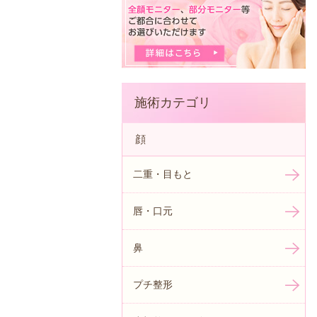
施術カテゴリ
顔
二重・目もと
唇・口元
鼻
プチ整形