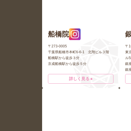
船橋院
〒273-0005
〒1
千葉県船橋市本町6-6-1 北翔ビル３階
東京
船橋駅から徒歩３分
ル
京成船橋駅から徒歩５分
銀
銀
詳しく見る ▸