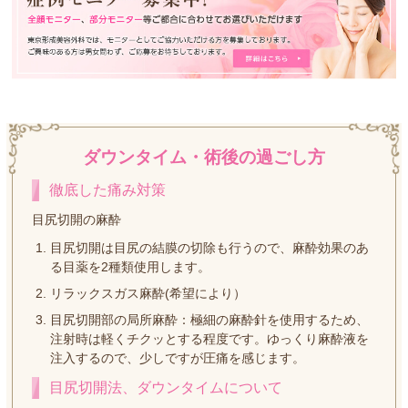
ダウンタイム・術後の過ごし方
徹底した痛み対策
目尻切開の麻酔
目尻切開は目尻の結膜の切除も行うので、麻酔効果のあ
る目薬を2種類使用します。
リラックスガス麻酔(希望により）
目尻切開部の局所麻酔：極細の麻酔針を使用するため、
注射時は軽くチクッとする程度です。ゆっくり麻酔液を
注入するので、少しですが圧痛を感じます。
目尻切開法、ダウンタイムについて