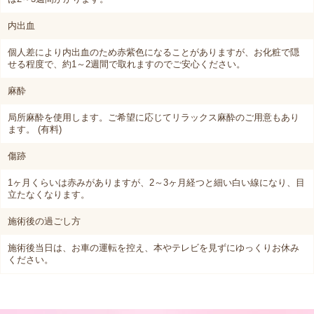
内出血
個人差により内出血のため赤紫色になることがありますが、お化粧で隠
せる程度で、約1～2週間で取れますのでご安心ください。
麻酔
局所麻酔を使用します。ご希望に応じてリラックス麻酔のご用意もあり
ます。 (有料)
傷跡
1ヶ月くらいは赤みがありますが、2～3ヶ月経つと細い白い線になり、目
立たなくなります。
施術後の過ごし方
施術後当日は、お車の運転を控え、本やテレビを見ずにゆっくりお休み
ください。