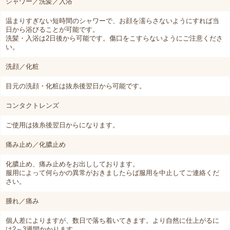
シャワー／洗髪／入浴
温まりすぎない短時間のシャワーで、お顔を濡らさないようにすれば当
日から浴びることが可能です。
洗髪・入浴は2日後から可能です。傷口をこすらないようにご注意くださ
い。
洗顔／化粧
目元の洗顔・化粧は抜糸後翌日から可能です。
コンタクトレンズ
ご使用は抜糸後翌日からになります。
痛み止め／化膿止め
化膿止め、痛み止めをお出ししております。
服用によって何らかの異常がおきましたらば服用を中止してご連絡くだ
さい。
腫れ／痛み
個人差によりますが、数日で落ち着いてきます。より自然に仕上がるに
は2～3週間かかります。