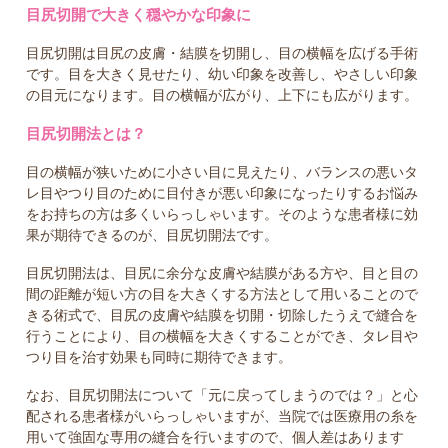
目尻切開で大きく穏やかな印象に
目尻切開は目尻の皮膚・結膜を切開し、目の横幅を広げる手術
です。目を大きく見せたり、幼い印象を改善し、やさしい印象
の目元になります。目の横幅が広がり、上下にも広がります。
目尻切開法とは？
目の横幅が狭いために小さい目に見えたり、バランスの悪いタ
レ目やつり目のために目付きが悪い印象になったりするお悩み
をお持ちの方は多くいらっしゃいます。そのような患者様に効
果が期待できるのが、目尻切開法です。
目尻切開法は、目尻に余分な皮膚や結膜がある方や、目と目の
間の距離が短い方の目を大きくする方法として用いることので
きる術式で、目尻の皮膚や結膜を切開・切除したうえで縫合を
行うことにより、目の横幅を大きくすることができ、タレ目や
つり目を治す効果も同時に期待できます。
なお、目尻切開法について「元に戻ってしまうのでは？」と心
配される患者様がいらっしゃいますが、当院では医療用の糸を
用いて強固な専用の縫合を行いますので、個人差はあります