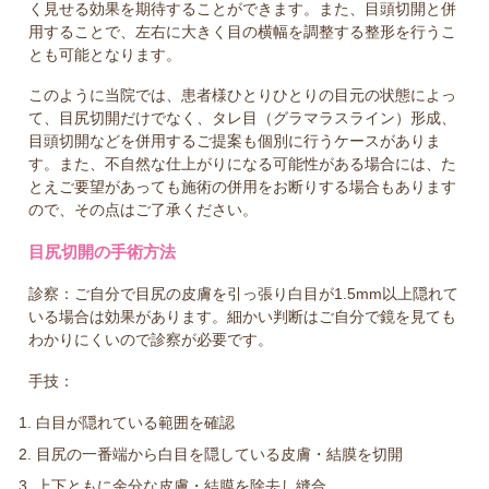
く見せる効果を期待することができます。また、目頭切開と併
用することで、左右に大きく目の横幅を調整する整形を行うこ
とも可能となります。
このように当院では、患者様ひとりひとりの目元の状態によっ
て、目尻切開だけでなく、タレ目（グラマラスライン）形成、
目頭切開などを併用するご提案も個別に行うケースがありま
す。また、不自然な仕上がりになる可能性がある場合には、た
とえご要望があっても施術の併用をお断りする場合もあります
ので、その点はご了承ください。
目尻切開の手術方法
診察：ご自分で目尻の皮膚を引っ張り白目が1.5mm以上隠れて
いる場合は効果があります。細かい判断はご自分で鏡を見ても
わかりにくいので診察が必要です。
手技：
白目が隠れている範囲を確認
目尻の一番端から白目を隠している皮膚・結膜を切開
上下ともに余分な皮膚・結膜を除去し縫合