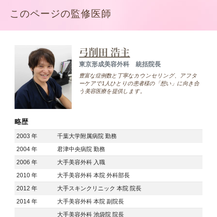
このページの監修医師
弓削田 浩主
東京形成美容外科 統括院長
豊富な症例数と丁寧なカウンセリング、アフタ
ーケアで1人ひとりの患者様の「想い」に向き合
う美容医療を提供します。
略歴
2003 年
千葉大学附属病院 勤務
2004 年
君津中央病院 勤務
2006 年
大手美容外科 入職
2010 年
大手美容外科 本院 外科部長
2012 年
大手スキンクリニック 本院 院長
2014 年
大手美容外科 本院 副院長
大手美容外科 池袋院 院長