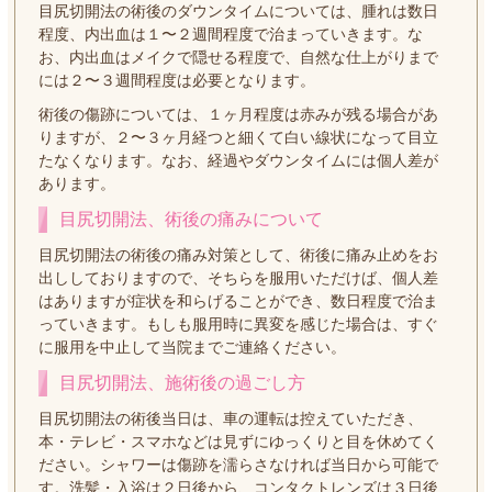
目尻切開法の術後のダウンタイムについては、腫れは数日
程度、内出血は１〜２週間程度で治まっていきます。な
お、内出血はメイクで隠せる程度で、自然な仕上がりまで
には２〜３週間程度は必要となります。
術後の傷跡については、１ヶ月程度は赤みが残る場合があ
りますが、２〜３ヶ月経つと細くて白い線状になって目立
たなくなります。なお、経過やダウンタイムには個人差が
あります。
目尻切開法、術後の痛みについて
目尻切開法の術後の痛み対策として、術後に痛み止めをお
出ししておりますので、そちらを服用いただけば、個人差
はありますが症状を和らげることができ、数日程度で治ま
っていきます。もしも服用時に異変を感じた場合は、すぐ
に服用を中止して当院までご連絡ください。
目尻切開法、施術後の過ごし方
目尻切開法の術後当日は、車の運転は控えていただき、
本・テレビ・スマホなどは見ずにゆっくりと目を休めてく
ださい。シャワーは傷跡を濡らさなければ当日から可能で
す。洗髪・入浴は２日後から、コンタクトレンズは３日後