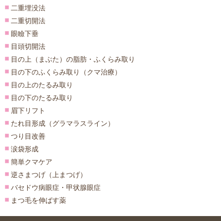
二重埋没法
二重切開法
眼瞼下垂
目頭切開法
目の上（まぶた）の脂肪・ふくらみ取り
目の下のふくらみ取り（クマ治療）
目の上のたるみ取り
目の下のたるみ取り
眉下リフト
たれ目形成（グラマラスライン）
つり目改善
涙袋形成
簡単クマケア
逆さまつげ（上まつげ）
バセドウ病眼症・甲状腺眼症
まつ毛を伸ばす薬