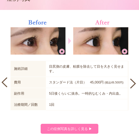
せま
目尻側の皮膚、粘膜を除去して目を大きく見せま
施術詳細
施術
す。
費用
スタンダード法（片目） 45,000円
費用
00円)
(税込49,500円)
血。
副作用
5日後くらいに抜糸。一時的なむくみ・内出血。
副作
治療期間／回数
1回
治療
この症例写真を詳しく見る ▶