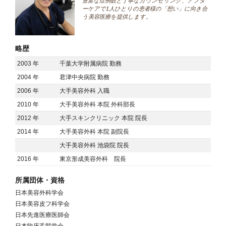
豊富な症例数と丁寧なカウンセリング、アフタ
ーケアで1人ひとりの患者様の「想い」に向き合
う美容医療を提供します。
略歴
2003 年
千葉大学附属病院 勤務
2004 年
君津中央病院 勤務
2006 年
大手美容外科 入職
2010 年
大手美容外科 本院 外科部長
2012 年
大手スキンクリニック 本院 院長
2014 年
大手美容外科 本院 副院長
大手美容外科 池袋院 院長
2016 年
東京形成美容外科 院長
所属団体・資格
日本美容外科学会
日本美容皮フ科学会
日本先進医療医師会