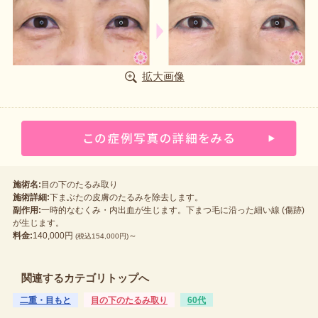
拡大画像
施術名:
目の下のたるみ取り
施術詳細:
下まぶたの皮膚のたるみを除去します。
副作用:
一時的なむくみ・内出血が生じます。下まつ毛に沿った細い線 (傷跡)
が生じます。
料金:
140,000円
～
(税込154,000円)
関連するカテゴリトップへ
二重・目もと
目の下のたるみ取り
60代