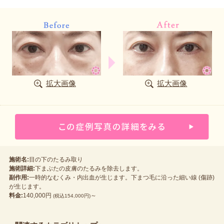
拡大画像
拡大画像
施術名:
目の下のたるみ取り
施術詳細:
下まぶたの皮膚のたるみを除去します。
副作用:
一時的なむくみ・内出血が生じます。下まつ毛に沿った細い線 (傷跡)
が生じます。
料金:
140,000円
～
(税込154,000円)