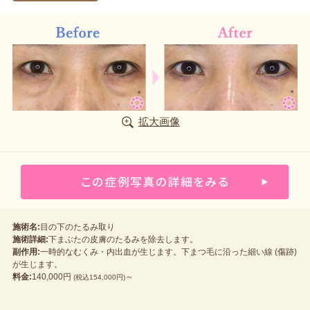
拡大画像
施術名:
目の下のたるみ取り
施術詳細:
下まぶたの皮膚のたるみを除去します。
副作用:
一時的なむくみ・内出血が生じます。下まつ毛に沿った細い線 (傷跡)
が生じます。
料金:
140,000円
～
(税込154,000円)