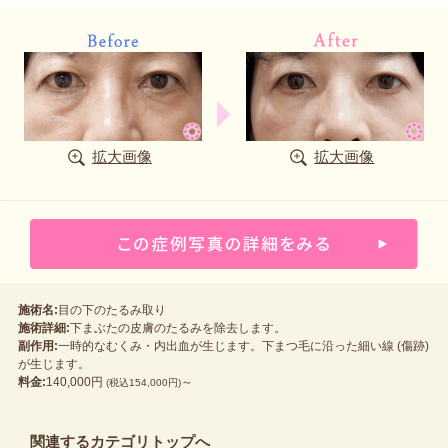
拡大画像
拡大画像
施術名:
目の下のたるみ取り
施術詳細:
下まぶたの皮膚のたるみを除去します。
副作用:
一時的なむくみ・内出血が生じます。下まつ毛に沿った細い線 (傷跡)
が生じます。
料金:
140,000円
～
(税込154,000円)
関連するカテゴリトップへ