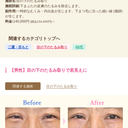
施術名:
目の下のたるみ取り
施術詳細:
下まぶたの皮膚のたるみを除去します。
副作用:
一時的なむくみ・内出血が生じます。下まつ毛に沿った細い線 (傷跡)
が生じます。
料金:
140,000円
～
(税込154,000円)
関連するカテゴリトップへ
二重・目もと
目の下のたるみ取り
40代
【男性】目の下のたるみ取りで若見えに
関連する施術
目の下のたるみ取り