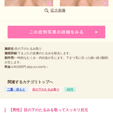
拡大画像
施術名:
目の下のたるみ取り
施術詳細:
下まぶたの皮膚のたるみを除去します。
副作用:
一時的なむくみ・内出血が生じます。下まつ毛に沿った細い線 (傷跡)
が生じます。
料金:
140,000円
～
(税込154,000円)
関連するカテゴリトップへ
二重・目もと
目の下のたるみ取り
40代
【男性】目の下のたるみを取ってスッキリ目元