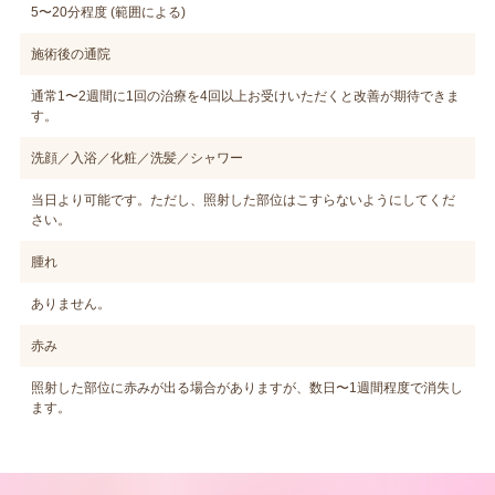
5〜20分程度 (範囲による)
施術後の通院
通常1〜2週間に1回の治療を4回以上お受けいただくと改善が期待できま
す。
洗顔／入浴／化粧／洗髪／シャワー
当日より可能です。ただし、照射した部位はこすらないようにしてくだ
さい。
腫れ
ありません。
赤み
照射した部位に赤みが出る場合がありますが、数日〜1週間程度で消失し
ます。