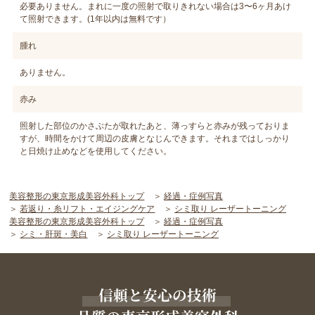
必要ありません。まれに一度の照射で取りきれない場合は3〜6ヶ月あけ
て照射できます。(1年以内は無料です）
腫れ
ありません。
赤み
照射した部位のかさぶたが取れたあと、薄っすらと赤みが残っておりま
すが、時間をかけて周辺の皮膚となじんできます。それまではしっかり
と日焼け止めなどを使用してください。
美容整形の東京形成美容外科トップ
経過・症例写真
若返り・糸リフト・エイジングケア
シミ取り レーザートーニング
美容整形の東京形成美容外科トップ
経過・症例写真
シミ・肝斑・美白
シミ取り レーザートーニング
信頼と安心の技術