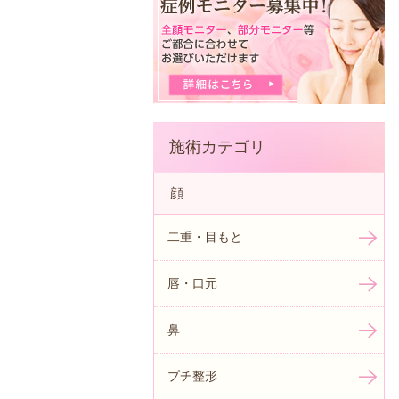
施術カテゴリ
顔
二重・目もと
唇・口元
鼻
プチ整形