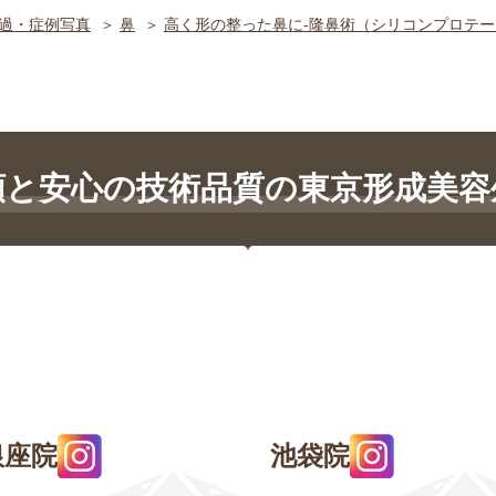
過・症例写真
鼻
高く形の整った鼻に-隆鼻術（シリコンプロテー
頼と安心の技術品質の東京形成美容
銀座院
池袋院