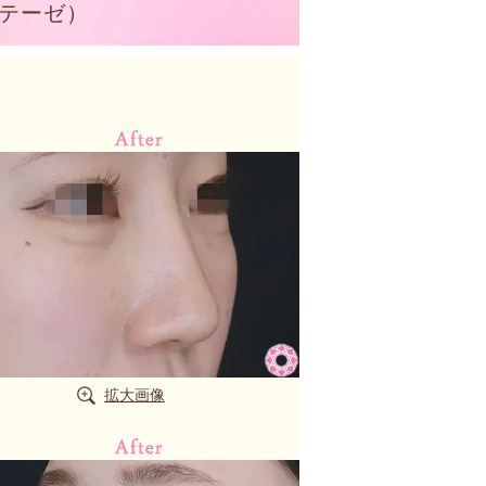
ロテーゼ）
拡大画像