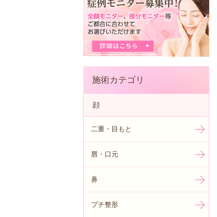
施術カテゴリ
顔
二重・目もと
唇・口元
鼻
プチ整形