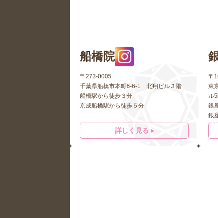
船橋院
〒273-0005
〒1
千葉県船橋市本町6-6-1 北翔ビル３階
東京
船橋駅から徒歩３分
ル
京成船橋駅から徒歩５分
銀
銀
詳しく見る ▸