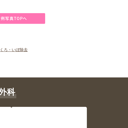
ほくろ・いぼ除去
外科