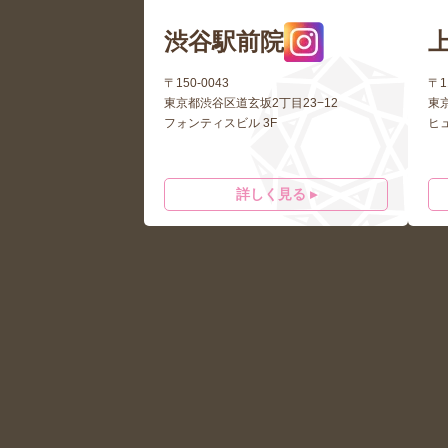
渋谷駅前院
〒150-0043
〒1
東京都渋谷区道玄坂2丁目23−12
東
フォンティスビル 3F
ヒ
詳しく見る ▸