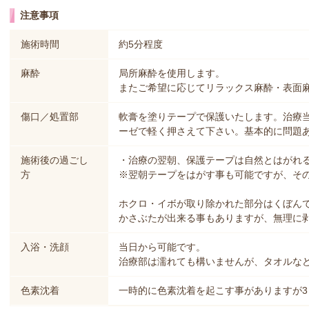
注意事項
施術時間
約5分程度
麻酔
局所麻酔を使用します。
またご希望に応じてリラックス麻酔・表面麻
傷口／処置部
軟膏を塗りテープで保護いたします。治療
ーゼで軽く押さえて下さい。基本的に問題
施術後の過ごし
・治療の翌朝、保護テープは自然とはがれ
方
※翌朝テープをはがす事も可能ですが、その
ホクロ・イボが取り除かれた部分はくぼん
かさぶたが出来る事もありますが、無理に
入浴・洗顔
当日から可能です。
治療部は濡れても構いませんが、タオルな
色素沈着
一時的に色素沈着を起こす事がありますが3