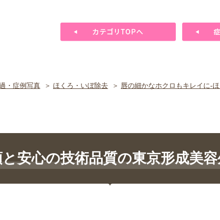
過・症例写真
ほくろ・いぼ除去
唇の細かなホクロもキレイに-
頼と安心の技術品質の東京形成美容