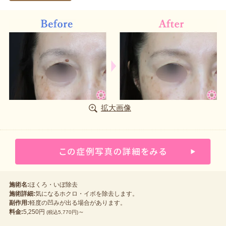
拡大画像
施術名:
ほくろ・いぼ除去
施術詳細:
気になるホクロ・イボを除去します。
副作用:
軽度の凹みが出る場合があります。
料金:
5,250円
～
(税込5,770円)