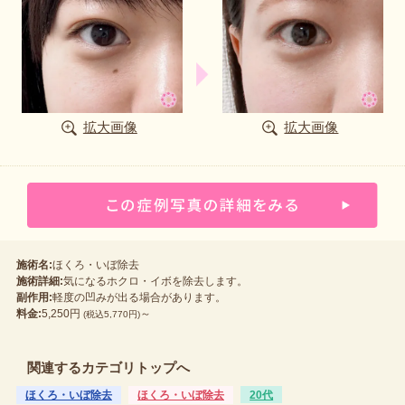
拡大画像
拡大画像
施術名:
ほくろ・いぼ除去
施術詳細:
気になるホクロ・イボを除去します。
副作用:
軽度の凹みが出る場合があります。
料金:
5,250円
～
(税込5,770円)
関連するカテゴリトップへ
ほくろ・いぼ除去
ほくろ・いぼ除去
20代