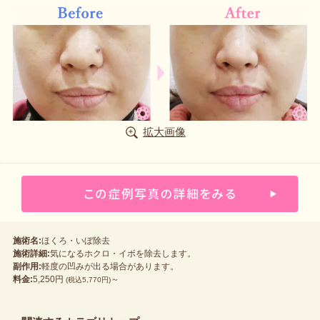
拡大画像
施術名:
ほくろ・いぼ除去
施術詳細:
気になるホクロ・イボを除去します。
副作用:
軽度の凹みが出る場合があります。
料金:
5,250円
～
(税込5,770円)