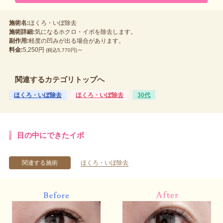
施術名:
ほくろ・いぼ除去
施術詳細:
気になるホクロ・イボを除去します。
副作用:
軽度の凹みが出る場合があります。
料金:
5,250円
～
(税込5,770円)
関連するカテゴリトップへ
ほくろ・いぼ除去
ほくろ・いぼ除去
30代
目の中にできたイボ
関連する施術
ほくろ・いぼ除去