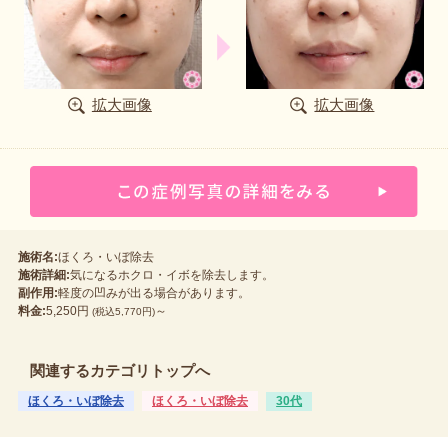
拡大画像
拡大画像
施術名:
ほくろ・いぼ除去
施術詳細:
気になるホクロ・イボを除去します。
副作用:
軽度の凹みが出る場合があります。
料金:
5,250円
～
(税込5,770円)
関連するカテゴリトップへ
ほくろ・いぼ除去
ほくろ・いぼ除去
30代