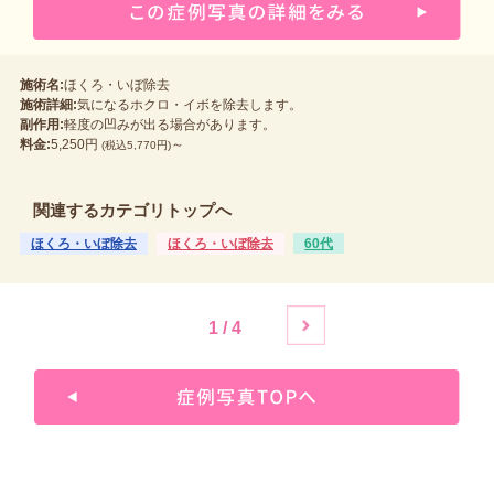
施術名:
ほくろ・いぼ除去
施術詳細:
気になるホクロ・イボを除去します。
副作用:
軽度の凹みが出る場合があります。
料金:
5,250円
～
(税込5,770円)
関連するカテゴリトップへ
ほくろ・いぼ除去
ほくろ・いぼ除去
60代
1 / 4