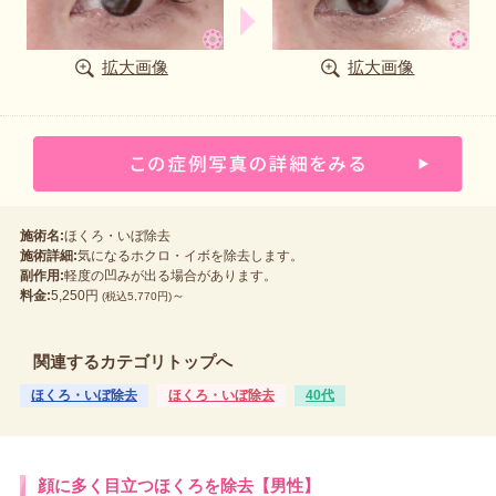
拡大画像
拡大画像
施術名:
ほくろ・いぼ除去
施術詳細:
気になるホクロ・イボを除去します。
副作用:
軽度の凹みが出る場合があります。
料金:
5,250円
～
(税込5,770円)
関連するカテゴリトップへ
ほくろ・いぼ除去
ほくろ・いぼ除去
40代
顔に多く目立つほくろを除去【男性】