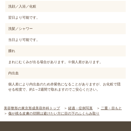
洗顔／入浴／化粧
翌日より可能です。
洗髪／シャワー
当日より可能です。
腫れ
まれにむくみが出る場合があります。※個人差があります。
内出血
個人差により内出血のため赤紫色になることがありますが、お化粧で隠
せる程度で、約1～2週間で取れますのでご安心ください。
美容整形の東京形成美容外科トップ
経過・症例写真
二重・目もと
傷が残る皮膚の切開は避けたい方に目の下のふくらみ取り