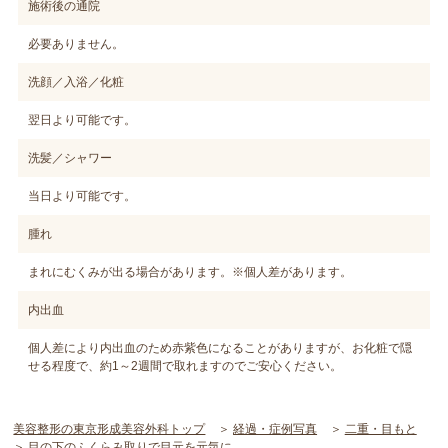
施術後の通院
必要ありません。
洗顔／入浴／化粧
翌日より可能です。
洗髪／シャワー
当日より可能です。
腫れ
まれにむくみが出る場合があります。※個人差があります。
内出血
個人差により内出血のため赤紫色になることがありますが、お化粧で隠
せる程度で、約1～2週間で取れますのでご安心ください。
美容整形の東京形成美容外科トップ
経過・症例写真
二重・目もと
目の下のふくらみ取りで目元を元気に