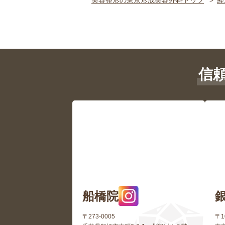
美容整形の東京形成美容外科トップ
経
信
船橋院
〒273-0005
〒1