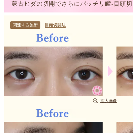
蒙古ヒダの切開でさらにパッチリ瞳-目頭切
関連する施術
目頭切開法
拡大画像