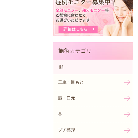
施術カテゴリ
顔
二重・目もと
唇・口元
鼻
プチ整形