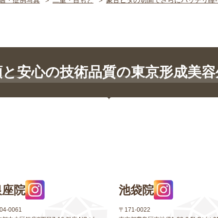
過・症例写真
二重・目もと
蒙古ヒダの切開でさらにパッチリ瞳
頼と安心の技術品質の東京形成美容
銀座院
池袋院
04-0061
〒171-0022