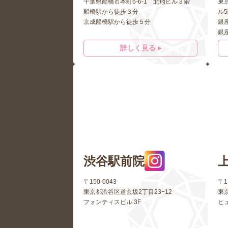
千葉県船橋市本町6-6-1 北翔ビル３階
東京
船橋駅から徒歩３分
ル
京成船橋駅から徒歩５分
銀
銀
詳しく見る ▸
渋谷駅前院
〒150-0043
〒1
東京都渋谷区道玄坂2丁目23−12
東
フォンティスビル 3F
ヒ