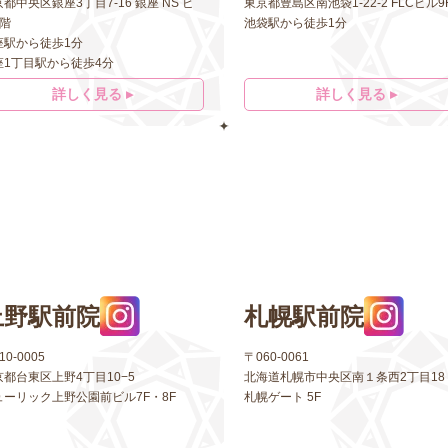
都中央区銀座3丁目7-16 銀座 NS ビ
東京都豊島区南池袋1-22-2 FLCビル9
5階
池袋駅から徒歩1分
座駅から徒歩1分
座1丁目駅から徒歩4分
詳しく見る ▸
詳しく見る ▸
上野駅前院
札幌駅前院
10-0005
〒060-0061
京都台東区上野4丁目10−5
北海道札幌市中央区南１条西2丁目18
ューリック上野公園前ビル7F・8F
札幌ゲート 5F