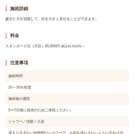
施術詳細
蒙古ヒダを切除して、目を大きく見せることができます。
料金
スタンダード法（片目）45,000円
～
(税込49,500円)
注意事項
施術時間
20～30分程度
施術後の通院
5〜7日後に抜糸のためご来院ください。
シャワー／洗髪／入浴
温まりすぎない短時間のシャワーで、お顔を濡らさないようにすれば当