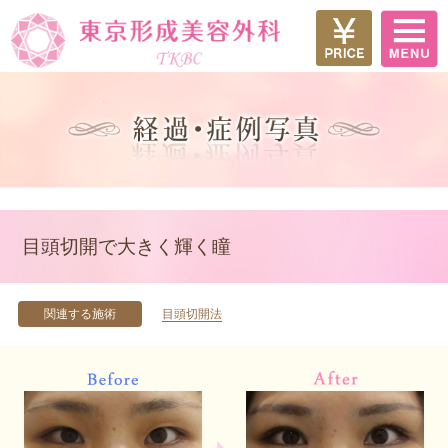
目頭切開で大きく輝く瞳
関連する施術
目頭切開法