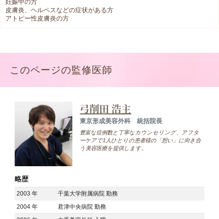
妊娠中の方
皮膚炎、ヘルペスなどの症状がある方
アトピー性皮膚炎の方
このページの監修医師
弓削田 浩主
東京形成美容外科 統括院長
豊富な症例数と丁寧なカウンセリング、アフタ
ーケアで1人ひとりの患者様の「想い」に向き合
う美容医療を提供します。
略歴
2003 年
千葉大学附属病院 勤務
2004 年
君津中央病院 勤務