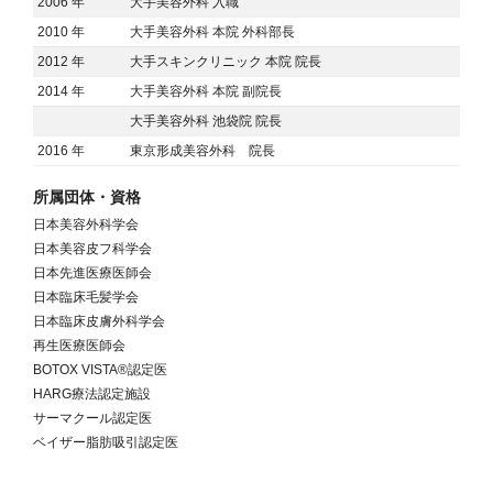
2006 年
大手美容外科 入職
2010 年
大手美容外科 本院 外科部長
2012 年
大手スキンクリニック 本院 院長
2014 年
大手美容外科 本院 副院長
大手美容外科 池袋院 院長
2016 年
東京形成美容外科 院長
所属団体・資格
日本美容外科学会
日本美容皮フ科学会
日本先進医療医師会
日本臨床毛髪学会
日本臨床皮膚外科学会
再生医療医師会
BOTOX VISTA®認定医
HARG療法認定施設
サーマクール認定医
ベイザー脂肪吸引認定医