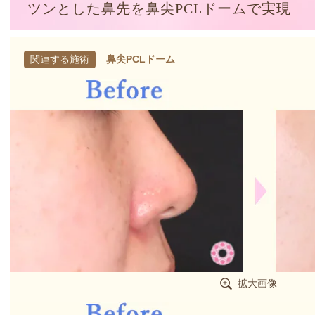
ツンとした鼻先を鼻尖PCLドームで実現
関連する施術
鼻尖PCLドーム
拡大画像