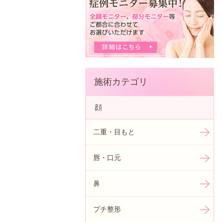
施術カテゴリ
顔
二重・目もと
唇・口元
鼻
プチ整形