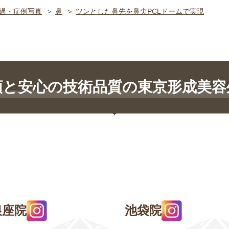
過・症例写真
鼻
ツンとした鼻先を鼻尖PCLドームで実現
頼と安心の技術品質の東京形成美容
銀座院
池袋院