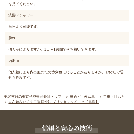
を見てください。
洗髪／シャワー
当日より可能です。
腫れ
個人差によりますが、2日～1週間で落ち着いてきます。
内出血
個人差により内出血のため赤紫色になることがありますが、お化粧で隠
せる程度です。
美容整形の東京形成美容外科トップ
経過・症例写真
二重・目もと
左右差をなくす二重埋没法 プリンセスクイック【男性】
信頼と安心の技術