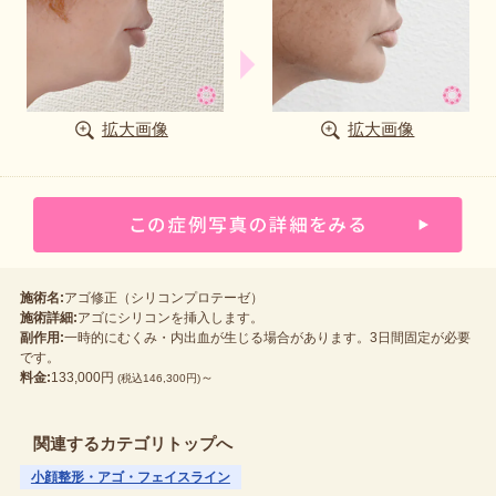
拡大画像
拡大画像
施術名:
アゴ修正（シリコンプロテーゼ）
施術詳細:
アゴにシリコンを挿入します。
副作用:
一時的にむくみ・内出血が生じる場合があります。3日間固定が必要
です。
料金:
133,000円
～
(税込146,300円)
関連するカテゴリトップへ
小顔整形・アゴ・フェイスライン