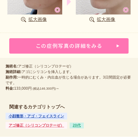
拡大画像
拡大画像
施術名:
アゴ修正（シリコンプロテーゼ）
施術詳細:
アゴにシリコンを挿入します。
副作用:
一時的にむくみ・内出血が生じる場合があります。3日間固定が必要
です。
料金:
133,000円
～
(税込146,300円)
関連するカテゴリトップへ
小顔整形・アゴ・フェイスライン
アゴ修正（シリコンプロテーゼ）
20代