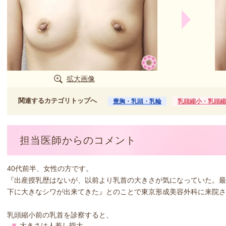
拡大画像
関連するカテゴリトップへ
豊胸・乳頭・乳輪
乳頭縮小・乳頭縮
担当医師からのコメント
40代前半、女性の方です。
『出産授乳歴はないが、以前より乳首の大きさが気になっていた。最
下に大きなシワが出来てきた』とのことで東京形成美容外科に来院さ
乳頭縮小前の乳首を診察すると、
大きさは人差し指大。