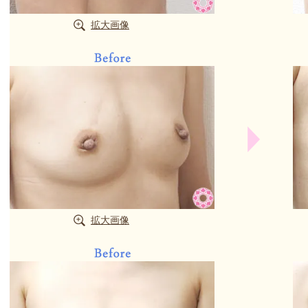
拡大画像
拡大画像