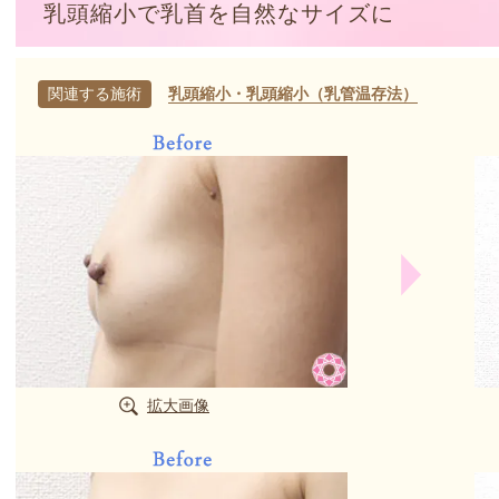
乳頭縮小で乳首を自然なサイズに
関連する施術
乳頭縮小・乳頭縮小（乳管温存法）
拡大画像