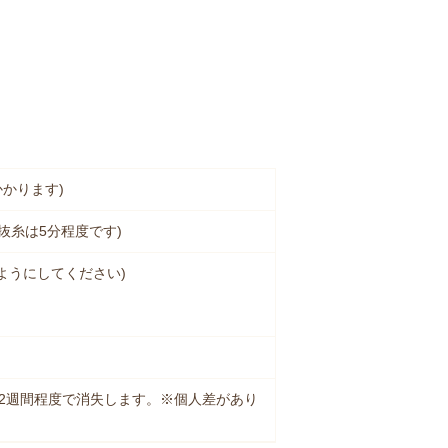
かかります)
抜糸は5分程度です)
ようにしてください)
。
2週間程度で消失します。※個人差があり