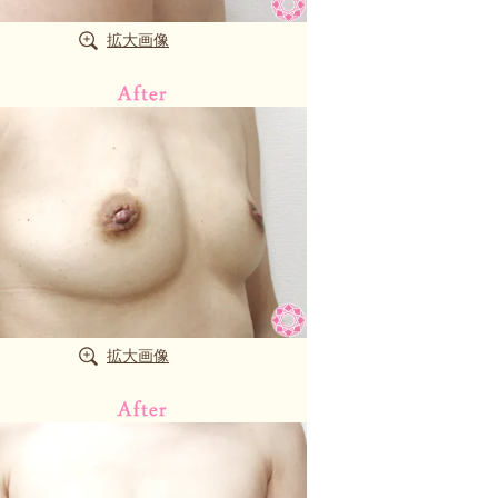
拡大画像
拡大画像