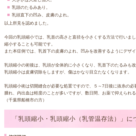
乳頭のたるみあり。
乳頭直下の凹み、皮膚のよれ。
以上所見を認めました。
今回の乳頭縮小では、乳首の高さと直径を小さくする方法で行いまし
縮小することも可能です。
また本症例では、乳首下の皮膚のよれ、凹みを改善するようにデザイ
乳頭縮小の術後は、乳頭が全体的に小さくなり、乳首下のたるみも改
乳頭縮小は皮膚切除をしますが、傷はかなり目立たなくなります。
乳頭縮小術は切開縫合が必要な処置ですので、５～7日後に抜糸の必
腫れ、内出血は軽度のことが多いですが、数日間、お薬で抑えられる
（千葉県船橋市の方）
「乳頭縮小・乳頭縮小（乳管温存法）」に