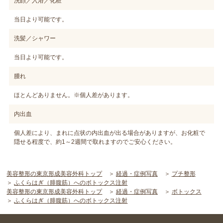
洗顔／入浴／化粧
当日より可能です。
洗髪／シャワー
当日より可能です。
腫れ
ほとんどありません。※個人差があります。
内出血
個人差により、まれに点状の内出血が出る場合がありますが、お化粧で
隠せる程度で、約1～2週間で取れますのでご安心ください。
美容整形の東京形成美容外科トップ
経過・症例写真
プチ整形
ふくらはぎ（腓腹筋）へのボトックス注射
美容整形の東京形成美容外科トップ
経過・症例写真
ボトックス
ふくらはぎ（腓腹筋）へのボトックス注射