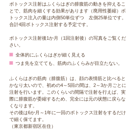
ボトックス注射はふくらはぎの腓腹筋の動きを抑えるこ
とで、筋肉を細くする効果があります（廃用性萎縮）ボ
トックス注入の量は内側50単位ずつ 左側25単位です。
合計4回ボトックス注射する予定です。
ボトックス注射後1か月（1回注射後）の写真をご覧くだ
さい。
全体的にふくらはぎが細く見える
つま先を立てても、筋肉のふくらみが目立たない。
ふくらはぎの筋肉（腓腹筋）は、顔の表情筋と比べると
かなり太いので、初めの4～5回の間は、2～3か月ごとに
注射を行います。このくらいの間隔で注射を行えば、実
際に腓腹筋が委縮するため、完全には元の状態に戻らな
くなります。
その後は6か月～1年に一回のボトックス注射をするだけ
で細く保てます。
（東京都新宿区在住）