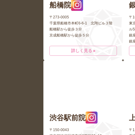
船橋院
〒273-0005
〒1
千葉県船橋市本町6-6-1 北翔ビル３階
東京
船橋駅から徒歩３分
ル
京成船橋駅から徒歩５分
銀
銀
詳しく見る ▸
渋谷駅前院
〒150-0043
〒1