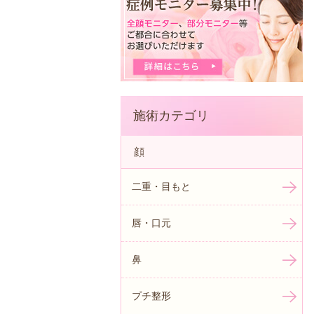
施術カテゴリ
顔
二重・目もと
唇・口元
鼻
プチ整形